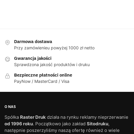
Darmowa dostawa
Przy zamówienieu powyżej 1000 zł netto
Gwarancja jakości
Sprawdzona jakość produktów i druku
Bezpieczne płatności online
PayNow / MasterCard / Visa
O NAS
Spółka
Raster Druk
działa na rynku reklamy nieprzerwanie
od 1996 roku
. Początkowo jako zakład
Sitodruku
,
następnie poszerzyliśmy naszą ofertę również o wiele