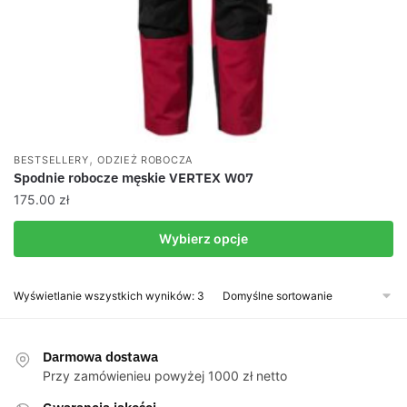
,
BESTSELLERY
ODZIEŻ ROBOCZA
Spodnie robocze męskie VERTEX W07
175.00
zł
Wybierz opcje
Ten
produkt
Wyświetlanie wszystkich wyników: 3
ma
wiele
wariantów.
Darmowa dostawa
Przy zamówienieu powyżej 1000 zł netto
Opcje
można