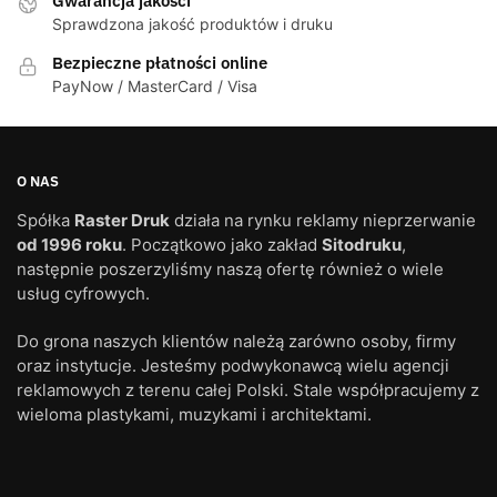
Gwarancja jakości
wybrać
Sprawdzona jakość produktów i druku
na
Bezpieczne płatności online
stronie
PayNow / MasterCard / Visa
produktu
O NAS
Spółka
Raster Druk
działa na rynku reklamy nieprzerwanie
od 1996 roku
. Początkowo jako zakład
Sitodruku
,
następnie poszerzyliśmy naszą ofertę również o wiele
usług cyfrowych.
Do grona naszych klientów należą zarówno osoby, firmy
oraz instytucje. Jesteśmy podwykonawcą wielu agencji
reklamowych z terenu całej Polski. Stale współpracujemy z
wieloma plastykami, muzykami i architektami.