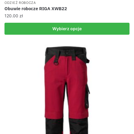
ODZIEŻ ROBOCZA
Obuwie robocze RIGA XWB22
120.00
zł
Wybierz opcje
Ten
produkt
ma
wiele
wariantów.
Opcje
można
wybrać
na
stronie
produktu