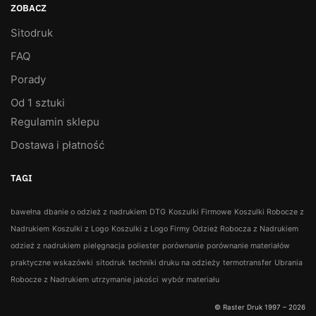
ZOBACZ
Sitodruk
FAQ
Porady
Od 1 sztuki
Regulamin sklepu
Dostawa i płatność
TAGI
bawełna
dbanie o odzież z nadrukiem
DTG
Koszulki Firmowe
Koszulki Robocze z
Nadrukiem
Koszulki z Logo
Koszulki z Logo Firmy
Odzież Robocza z Nadrukiem
odzież z nadrukiem
pielęgnacja
poliester
porównanie
porównanie materiałów
praktyczne wskazówki
sitodruk
techniki druku na odzieży
termotransfer
Ubrania
Robocze z Nadrukiem
utrzymanie jakości
wybór materiału
© Raster Druk 1997 – 2026