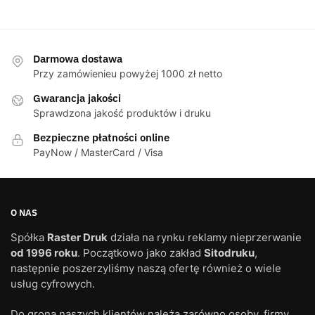
Darmowa dostawa
Przy zamówienieu powyżej 1000 zł netto
Gwarancja jakości
Sprawdzona jakość produktów i druku
Bezpieczne płatności online
PayNow / MasterCard / Visa
O NAS
Spółka
Raster Druk
działa na rynku reklamy nieprzerwanie
od 1996 roku
. Początkowo jako zakład
Sitodruku
,
następnie poszerzyliśmy naszą ofertę również o wiele
usług cyfrowych.
Do grona naszych klientów należą zarówno osoby, firmy