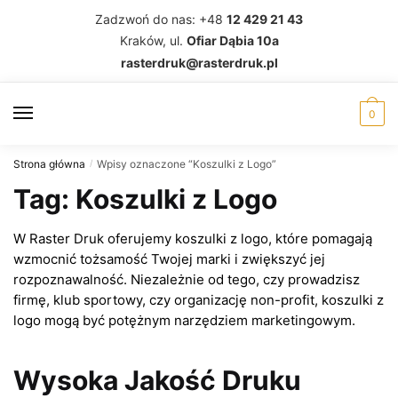
Skip
Skip
Zadzwoń do nas: +48
12 429 21 43
to
to
Kraków, ul.
Ofiar Dąbia 10a
navigation
content
rasterdruk@rasterdruk.pl
0
Strona główna
Wpisy oznaczone “Koszulki z Logo”
/
Tag:
Koszulki z Logo
W Raster Druk oferujemy koszulki z logo, które pomagają
wzmocnić tożsamość Twojej marki i zwiększyć jej
rozpoznawalność. Niezależnie od tego, czy prowadzisz
firmę, klub sportowy, czy organizację non-profit, koszulki z
logo mogą być potężnym narzędziem marketingowym.
Wysoka Jakość Druku