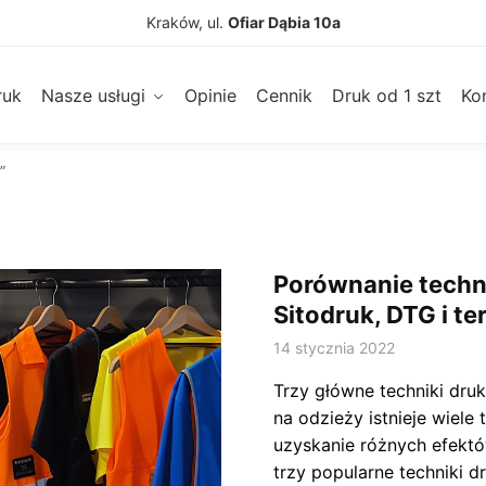
Kraków, ul.
Ofiar Dąbia 10a
ruk
Nasze usługi
Opinie
Cennik
Druk od 1 szt
Ko
”
Porównanie techni
Sitodruk, DTG i t
14 stycznia 2022
Trzy główne techniki dru
na odzieży istnieje wiele 
uzyskanie różnych efekt
trzy popularne techniki d