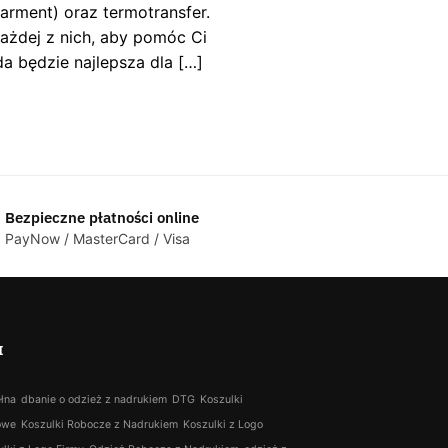
arment) oraz termotransfer.
ażdej z nich, aby pomóc Ci
 będzie najlepsza dla […]
Bezpieczne płatności online
PayNow / MasterCard / Visa
I
łna
dbanie o odzież z nadrukiem
DTG
Koszulki
owe
Koszulki Robocze z Nadrukiem
Koszulki z Logo