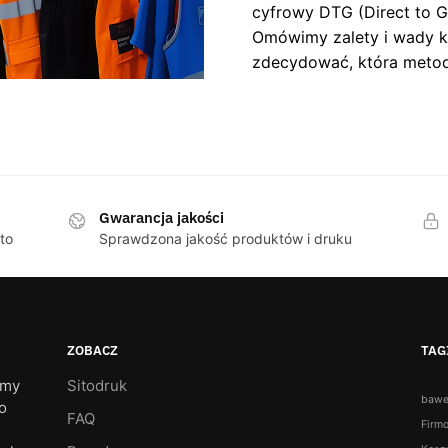
cyfrowy DTG (Direct to G
Omówimy zalety i wady k
zdecydować, która metoda
Gwarancja jakości
to
Sprawdzona jakość produktów i druku
ZOBACZ
TAG
amy
Sitodruk
bawe
o
FAQ
Firm