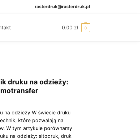
rasterdruk@rasterdruk.pl
ntakt
0.00
zł
0
k druku na odzieży:
ermotransfer
ku na odzieży W świecie druku
technik, które pozwalają na
ów. W tym artykule porównamy
ruku na odzieży: sitodruk, druk