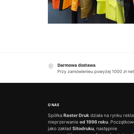
Darmowa dostawa
Przy zamówienieu powyżej 1000 zł net
O NAS
Spółka
Raster Druk
działa na rynku rekl
nieprzerwanie
od 1996 roku
. Początkow
jako zakład
Sitodruku
, następnie