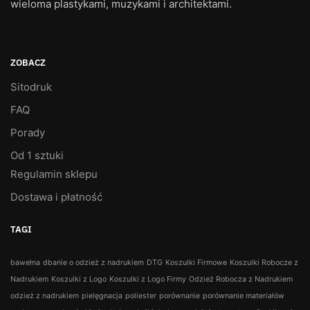
wieloma plastykami, muzykami i architektami.
ZOBACZ
Sitodruk
FAQ
Porady
Od 1 sztuki
Regulamin sklepu
Dostawa i płatność
TAGI
bawełna
dbanie o odzież z nadrukiem
DTG
Koszulki Firmowe
Koszulki Robocze z
Nadrukiem
Koszulki z Logo
Koszulki z Logo Firmy
Odzież Robocza z Nadrukiem
odzież z nadrukiem
pielęgnacja
poliester
porównanie
porównanie materiałów